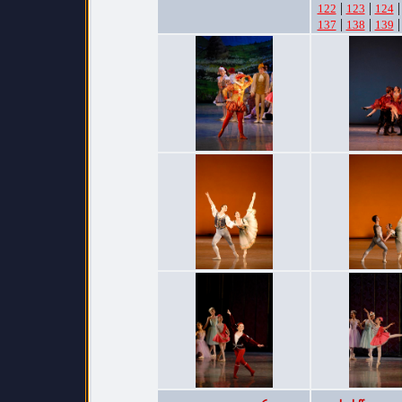
|
|
122
123
124
|
|
137
138
139