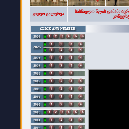
სასწავლო წლის დამამთავრ
ვიდეო გალერეა
კონცერტ