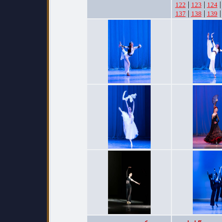
|
|
122
123
124
|
|
137
138
139