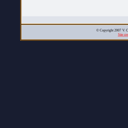
© Copyright 2007
V. C
Site cr