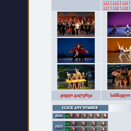
|
|
122
123
124
|
|
137
138
139
ვიდეო გალერეა
სასწავლო