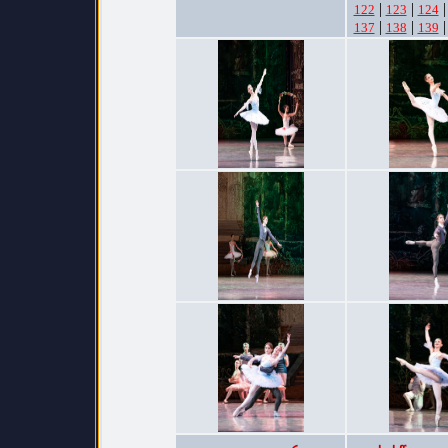
|
|
122
123
124
|
|
137
138
139